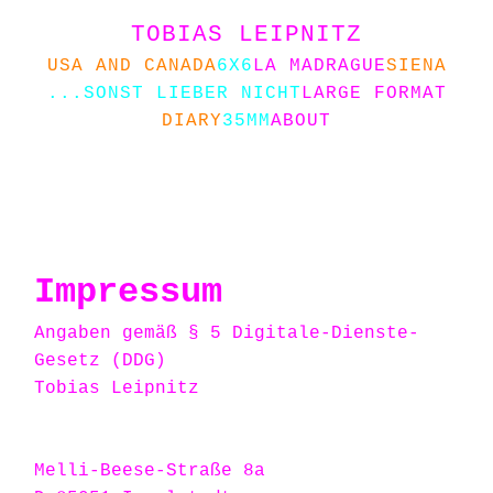
TOBIAS LEIPNITZ
USA AND CANADA
6X6
LA MADRAGUE
SIENA
...SONST LIEBER NICHT
LARGE FORMAT
DIARY
35MM
ABOUT
Impressum
Angaben gemäß § 5 Digitale-Dienste-
Gesetz (DDG)
Tobias Leipnitz
Melli-Beese-Straße 8a