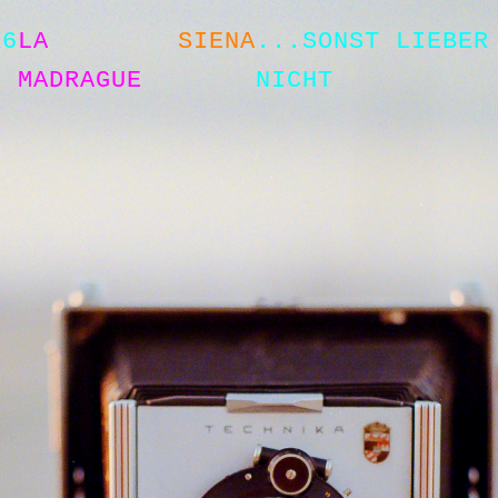
X6
LA
SIENA
...SONST LIEBER
MADRAGUE
NICHT
keine Ahnung wie Du das gemacht hast ...