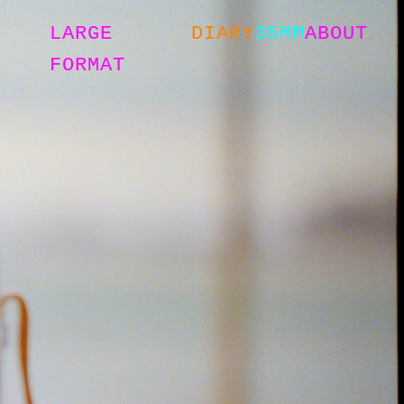
LARGE
DIARY
35MM
ABOUT
FORMAT